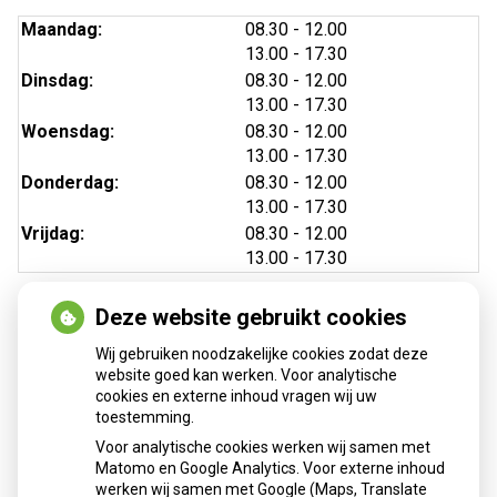
tot
Maandag:
08.30
- 12.00
tot
13.00
- 17.30
tot
Dinsdag:
08.30
- 12.00
tot
13.00
- 17.30
tot
Woensdag:
08.30
- 12.00
tot
13.00
- 17.30
tot
Donderdag:
08.30
- 12.00
tot
13.00
- 17.30
tot
Vrijdag:
08.30
- 12.00
tot
13.00
- 17.30
Deze website gebruikt cookies
Wij gebruiken noodzakelijke cookies zodat deze
website goed kan werken. Voor analytische
cookies en externe inhoud vragen wij uw
toestemming.
Voor analytische cookies werken wij samen met
Anticonceptiemiddelen
Matomo en Google Analytics. Voor externe inhoud
aanvragen
werken wij samen met Google (Maps, Translate