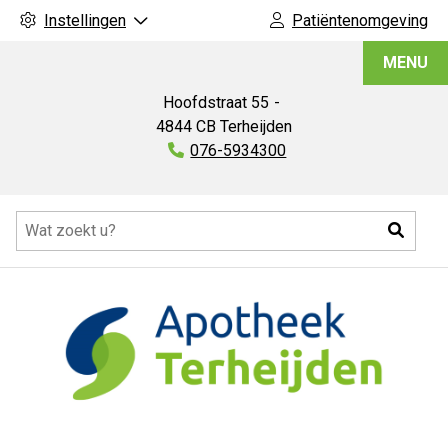
Instellingen
Patiëntenomgeving
Apotheek
MENU
Terheijden
Hoofdstraat
55
4844 CB
Terheijden
Tel:
076-5934300
Hoofdmenu
Zoeke