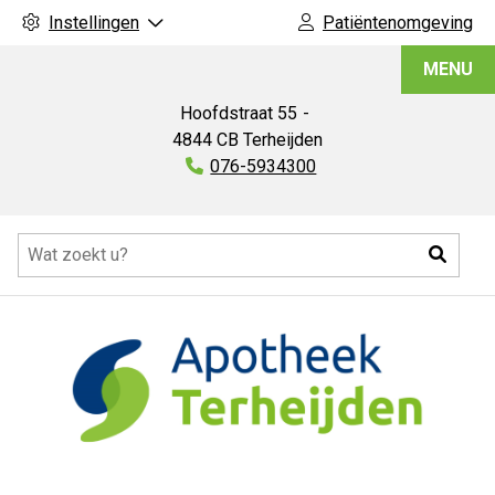
Instellingen
Patiëntenomgeving
Apotheek
MENU
Terheijden
Hoofdstraat
55
4844 CB
Terheijden
Tel:
076-5934300
Hoofdmenu
Zoeke