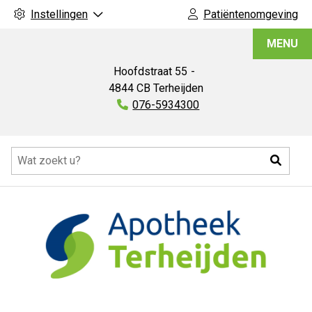
Instellingen
Patiëntenomgeving
Apotheek
MENU
Terheijden
Hoofdstraat
55
4844 CB
Terheijden
Tel:
076-5934300
Hoofdmenu
Zoeke