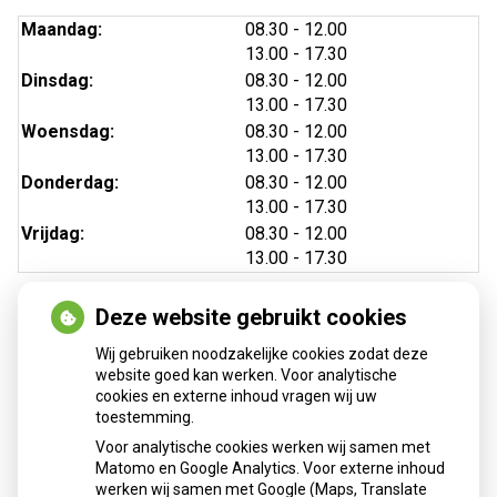
tot
Maandag:
08.30
- 12.00
tot
13.00
- 17.30
tot
Dinsdag:
08.30
- 12.00
tot
13.00
- 17.30
tot
Woensdag:
08.30
- 12.00
tot
13.00
- 17.30
tot
Donderdag:
08.30
- 12.00
tot
13.00
- 17.30
tot
Vrijdag:
08.30
- 12.00
tot
13.00
- 17.30
Deze website gebruikt cookies
Wij gebruiken noodzakelijke cookies zodat deze
website goed kan werken. Voor analytische
cookies en externe inhoud vragen wij uw
toestemming.
Voor analytische cookies werken wij samen met
Anticonceptiemiddelen
Matomo en Google Analytics. Voor externe inhoud
aanvragen
werken wij samen met Google (Maps, Translate