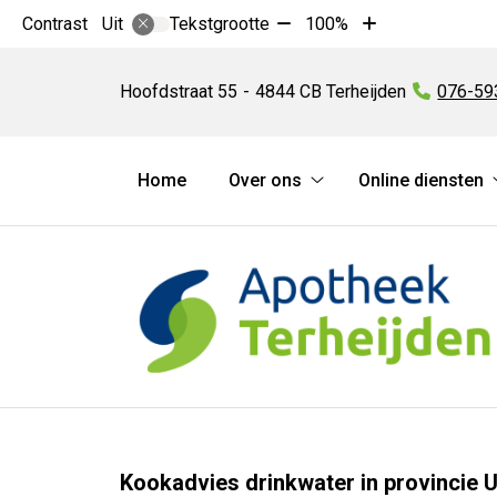
Tekst
Tekst
Contrast
Tekstgrootte
100%
Uit
verkleinen
vergroten
Apotheek
met
met
Terheijden
Hoofdstraat
55
4844 CB
Terheijden
Tel:
076-59
10%
10%
Hoofdmenu
Home
Over ons
Online diensten
Over
ons
submenu
Kookadvies drinkwater in provincie 