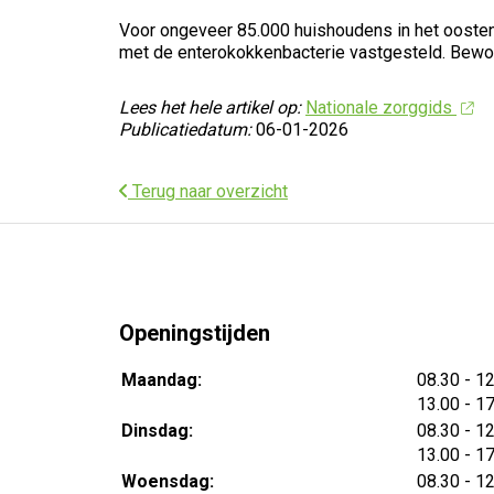
Voor ongeveer 85.000 huishoudens in het oosten 
met de enterokokkenbacterie vastgesteld. Bewone
Lees het hele artikel op:
Nationale zorggids
Publicatiedatum:
06-01-2026
Terug naar overzicht
Openingstijden
tot
Maandag:
08.30
- 1
tot
13.00
- 1
tot
Dinsdag:
08.30
- 1
tot
13.00
- 1
tot
Woensdag:
08.30
- 1