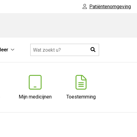
Patiëntenomgeving
Zoeken
eer
che
Meer
atie
submenu
nu
e
Mijn medicijnen
Toestemming