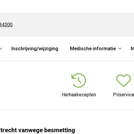
34300
Inschrijving/wijziging
Medische informatie
M
Online
Medis
diensten
inform
submenu
subme
Herhaalrecepten
Pilservic
Utrecht vanwege besmetting